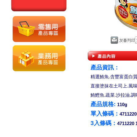
產品資訊：
精選鮪魚.含豐富蛋白
直接塗抹在土司上.風
鮪鰹魚.蔬菜.沙拉油.調
產品規格:
110g
單入條碼：
4711220
3入條碼：
4711220 