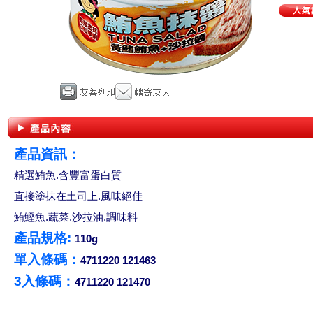
產品資訊：
精選鮪魚.含豐富蛋白質
直接塗抹在土司上.風味絕佳
鮪鰹魚.蔬菜.沙拉油.調味料
產品規格:
110g
單入條碼：
4711220 121463
3入條碼：
4711220 121470