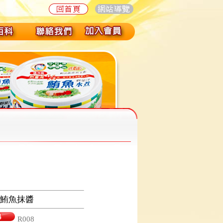
鮪魚抹醬
R008